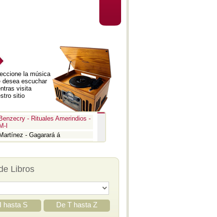
eccione la música
 desea escuchar
ntras visita
stro sitio
Benzecry - Rituales Amerindios -
M-I
Martínez - Gagarará á
Prokofiev - Pedro y el lobo
Benzecry - Inti Raymi
Prokofiev - La guerra y la paz -
de Libros
Aria
Prokofiev - La guerra y la paz -
Epígrafe
Prokofiev - Romeo y Julieta -
Suite 3
I hasta S
De T hasta Z
Prokofiev - Iván el Terrible