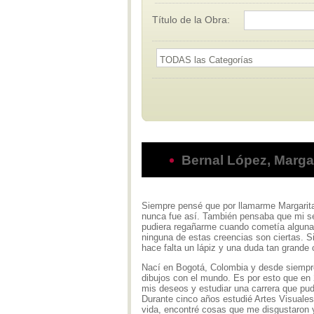
Título de la Obra:
Bernal López, Marga
Siempre pensé que por llamarme Margarita,
nunca fue así. También pensaba que mi s
pudiera regañarme cuando cometía alguna
ninguna de estas creencias son ciertas. 
hace falta un lápiz y una duda tan grande
Nací en Bogotá, Colombia y desde siempr
dibujos con el mundo. Es por esto que en 2
mis deseos y estudiar una carrera que pud
Durante cinco años estudié Artes Visuales
vida, encontré cosas que me disgustaron