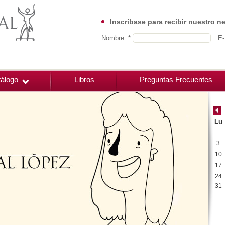
Inscríbase para recibir nuestro n
Nombre: *
E-
álogo
Libros
Preguntas Frecuentes
Lu
3
10
17
24
31
00:00