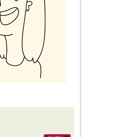
M-IV
Obertura Yaraví
With Bated Breath
Réquiem del Plata
Alexander Nevsky - Cantata
Benzecry - Sinfonía No. 2 - M-I
Benzecry - Concierto para violín
M-I
Polimeni - Sospechoso
Benzecry - Concierto para violín
M-II
Benzecry - Concierto para violín
M-III
Benzecry - Adagio fantástico
Benzecry - Sol aymará
Benzecry - Inti Raymi
Shostakovich - Obertura festiva
Doura - La Pasión de Saverio
Khatchaturian - Danza del sable
Doura - La Pasión de Saverio
Pepón - Pepa
Parte IV - El gato de Juan -
Lucrecia Escalada (Soprano)
Beatrix Cenci - Acto II: Escena I
Estancia - M-IV