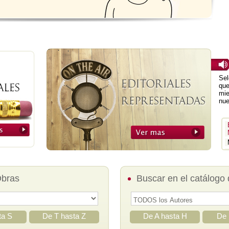
Sel
que
mie
nue
Obras
Buscar en el catálogo 
ta S
De T hasta Z
De A hasta H
De 