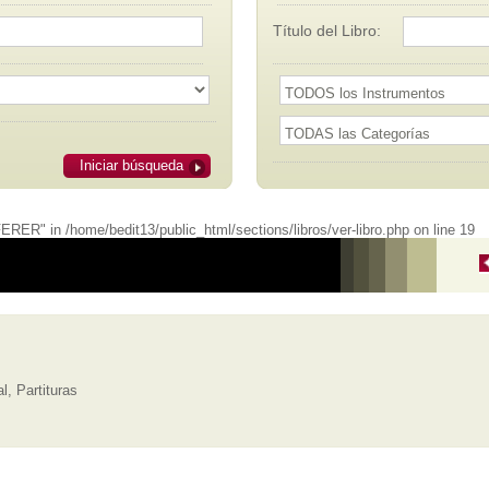
Título del Libro:
Iniciar búsqueda
ER" in /home/bedit13/public_html/sections/libros/ver-libro.php on line 19
l, Partituras