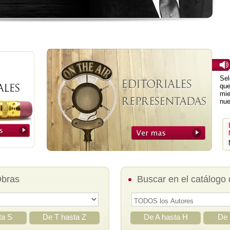
Sel
que
mie
nue
Obras
Buscar en el catálogo 
ta S
De T hasta Z
De A hasta H
De 