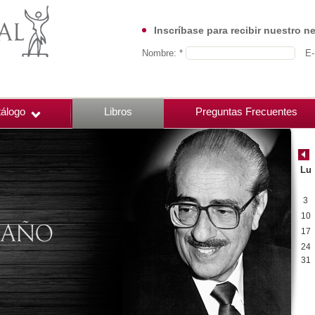
Inscríbase para recibir nuestro n
Nombre: *
E-
álogo
Libros
Preguntas Frecuentes
Lu
3
10
17
24
31
00:00