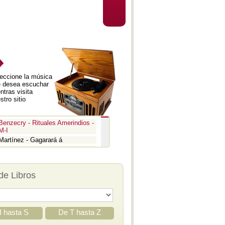
eccione la música
 desea escuchar
ntras visita
stro sitio
Benzecry - Rituales Amerindios -
M-I
Martínez - Gagarará á
Prokofiev - Pedro y el lobo
Benzecry - Inti Raymi
Prokofiev - La guerra y la paz -
de Libros
Aria
Prokofiev - La guerra y la paz -
Epígrafe
Prokofiev - Romeo y Julieta -
Suite 3
I hasta S
De T hasta Z
Prokofiev - Iván el Terrible