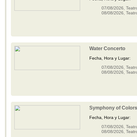
Obertura para el “Fausto Criollo”
Hillborg - Liquid Marble
07/08/2026, Teatr
Hillborg - Exquisite Corpse
08/08/2026, Teatr
Concierto para saxo - Benejam -
MI
Concierto para saxo - Benejam -
MII
Gardelin - Metamorfoseando
Desde el sur
Water Concerto
Metamorfoseando
Sardana de Toldrà
Fecha, Hora y Lugar:
.
07/08/2026, Teatr
.
08/08/2026, Teatr
.
Calandra
Symphony of Color
Fecha, Hora y Lugar:
07/08/2026, Teatr
08/08/2026, Teatr