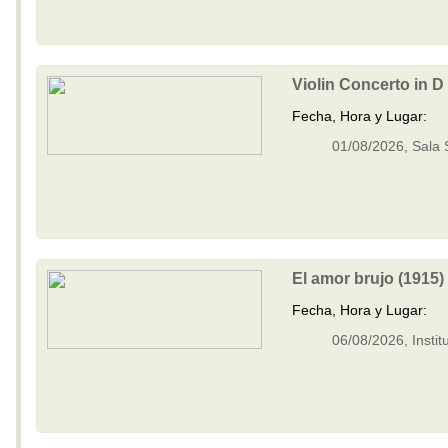
Doura - Visiones patagónicas -
M-IV
Obertura Yaraví
With Bated Breath
Réquiem del Plata
Violin Concerto in D
Alexander Nevsky - Cantata
Fecha, Hora y Lugar:
Benzecry - Sinfonía No. 2 - M-I
Benzecry - Concierto para violín
01/08/2026, Sala 
M-I
Polimeni - Sospechoso
Benzecry - Concierto para violín
M-II
Benzecry - Concierto para violín
M-III
Benzecry - Adagio fantástico
Benzecry - Sol aymará
El amor brujo (1915)
Benzecry - Inti Raymi
Fecha, Hora y Lugar:
Shostakovich - Obertura festiva
Doura - La Pasión de Saverio
06/08/2026, Instit
Khatchaturian - Danza del sable
Doura - La Pasión de Saverio
Pepón - Pepa
Parte IV - El gato de Juan -
Lucrecia Escalada (Soprano)
Beatrix Cenci - Acto II: Escena I