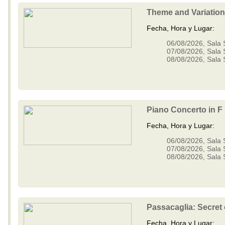
Estancia - M-IV
Theme and Variatio
Concierto para Piano No.2 - M-II
Concierto para Arpa - M-III
Fecha, Hora y Lugar:
Popol Vuh - M-VI
06/08/2026, Sala 
Concierto para Violonchelo No. 1
07/08/2026, Sala 
-M-II
08/08/2026, Sala 
Milena -M-IV
Concierto Argentino -M-II
Iubilum -M-I
Pampeana No. 3 -M-III
Glosses sobre temes de Pau
Casals - M-III
Piano Concerto in F
Concierto para Violonchelo No. 2
Fecha, Hora y Lugar:
-M-III
Panambí -M-XVII
06/08/2026, Sala 
Concerto per corde -M-II
07/08/2026, Sala 
Cantata para América mágica -M-
08/08/2026, Sala 
III
Ollantay -M-II
Concierto para Violín - M-XI
Glosses sobre temes de Pau
Casals - M-I
Passacaglia: Secret
Psalm 150
Variaciones concertantes -M-X
Fecha, Hora y Lugar: