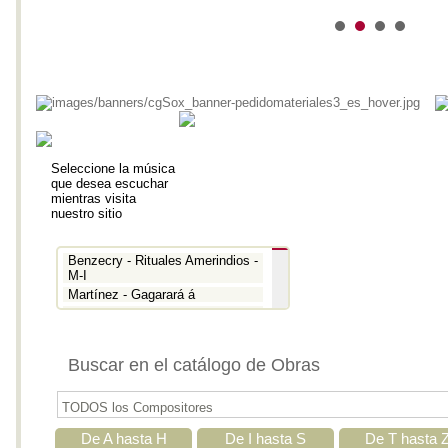
Seleccione la música
que desea escuchar
mientras visita
nuestro sitio
Benzecry - Rituales Amerindios -
M-I
Martínez - Gagarará á
Prokofiev - Pedro y el lobo
Benzecry - Inti Raymi
Prokofiev - La guerra y la paz -
Buscar en el catálogo de Obras
Aria
Prokofiev - La guerra y la paz -
Epígrafe
Prokofiev - Romeo y Julieta -
Suite 3
De A hasta H
De I hasta S
De T hasta 